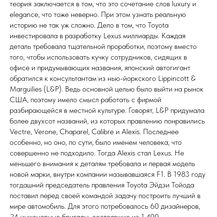
теория заключается в том, что это сочетание слов luxury и
elegance, что тоже неверно. При этом узнать реальную
историю не так уж сложно. Дело в том, что Toyota
инвестировала в разработку Lexus миллиарды. Каждая
деталь требовала тщательной проработки, поэтому вместо
того, чтобы использовать кучку сотрудников, сидящих в
офисе и придумывающих названия, японский автогигант
обратился к консультантам из нью-йоркского Lippincott &
Marguilies (L&P). Ведь основной целью было выйти на рынок
США, поэтому имело смысл работать с фирмой
разбирающейся в местной культуре. Говорят, L&P придумала
более двухсот названий, из которых правлению понравились
Vectre, Verone, Chaparel, Calibre и Alexis. Последнее
особенно, но оно, по сути, было именем человека, что
совершенно не подходило. Тогда Alexis стал Lexus. Не
меньшего внимания к деталям требовала и первая модель
новой марки, внутри компании называвшаяся F1. В 1983 году
тогдашний председатель правления Toyota Эйдзи Тойода
поставил перед своей командой задачу построить лучший в
мире автомобиль. Для этого потребовалось 60 дизайнеров,
24 инженерные бригады, состоявшие из 1 400