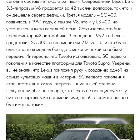
сегодня составляет около 52 тысяч. Современный Lexus ES с
3.5-литровым V6 продаётся за 42 тысячи долларов, так что и
он дешевле своего дедушки. Третья модель – SC 400,
появилась в 1991 году, с тем же V8, что и у LS 400, но
установленным за передней осью. Фактически, это был
среднемоторный автомобиль. В середине 1992-го Lexus
представил SC 300, со знаменитым 2JZ-GE I6, и это была
единственная модель бренда с механической коробкой
передач. Интересно, что Toyota использовала SC первого
поколения в качестве платформы для Toyota Supra. Уверены,
вы не знали, что Lexus приложил руку к созданию одной из
самых культовых машин в истории. SC первого поколения
стал настоящим хитом, второго – в меньшей степени.
Покупатели обычно говорят, что Lexus не ассоциируется у
них со спортивными автомобилями, но SC с самого начала
был именно таким.