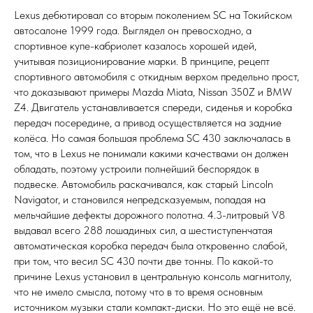
Lexus дебютировал со вторым поколением SC на Токийском
автосалоне 1999 года. Выглядел он превосходно, а
спортивное купе-кабриолет казалось хорошей идей,
учитывая позиционирование марки. В принципе, рецепт
спортивного автомобиля с откидным верхом предельно прост,
что доказывают примеры Mazda Miata, Nissan 350Z и BMW
Z4. Двигатель устанавливается спереди, сиденья и коробка
передач посередине, а привод осуществляется на задние
колёса. Но самая большая проблема SC 430 заключалась в
том, что в Lexus не понимали какими качествами он должен
обладать, поэтому устроили полнейший беспорядок в
подвеске. Автомобиль раскачивался, как старый Lincoln
Navigator, и становился непредсказуемым, попадая на
мельчайшие дефекты дорожного полотна. 4.3-литровый V8
выдавал всего 288 лошадиных сил, а шестиступенчатая
автоматическая коробка передач была откровенно слабой,
при том, что весил SC 430 почти две тонны. По какой-то
причине Lexus установил в центральную консоль магнитолу,
что не имело смысла, потому что в то время основным
источником музыки стали компакт-диски. Но это ещё не всё.