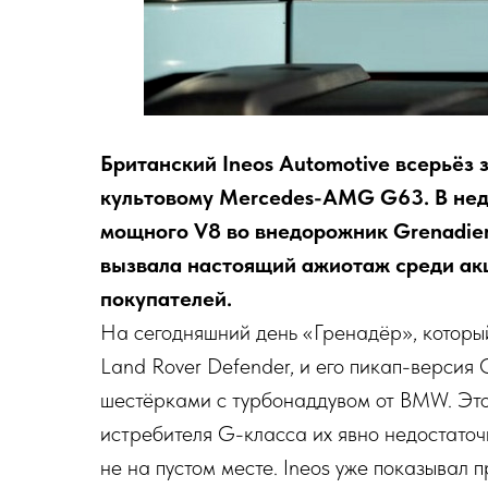
Британский Ineos Automotive всерьёз 
культовому Mercedes-AMG G63. В недр
мощного V8 во внедорожник Grenadier
вызвала настоящий ажиотаж среди ак
покупателей.
На сегодняшний день «Гренадёр», которы
Land Rover Defender, и его пикап-версия 
шестёрками с турбонаддувом от BMW. Это
истребителя G-класса их явно недостаточ
не на пустом месте. Ineos уже показывал п