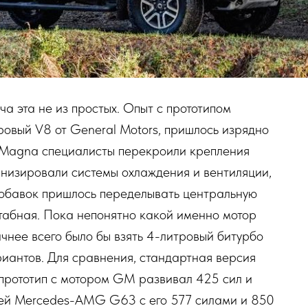
а эта не из простых. Опыт с прототипом
тровый V8 от General Motors, пришлось изрядно
 Magna специалисты перекроили крепления
рнизировали системы охлаждения и вентиляции,
добавок пришлось переделывать центральную
табная. Пока непонятно какой именно мотор
ичнее всего было бы взять 4-литровый битурбо
риантов. Для сравнения, стандартная версия
прототип с мотором GM развивал 425 сил и
лей Mercedes-AMG G63 с его 577 силами и 850