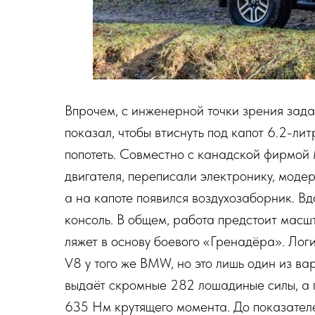
Впрочем, с инженерной точки зрения задач
показал, чтобы втиснуть под капот 6.2-ли
попотеть. Совместно с канадской фирмой
двигателя, переписали электронику, моде
а на капоте появился воздухозаборник. В
консоль. В общем, работа предстоит масш
ляжет в основу боевого «Гренадёра». Лог
V8 у того же BMW, но это лишь один из ва
выдаёт скромные 282 лошадиные силы, а 
635 Нм крутящего момента. До показате