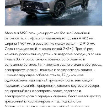
Москвич М90 позиционируют как большой семейный
автомобиль, и цифры это подтверждают: длина 4 983 мм,
ширина 1 967 мм, а расстояние между осями – 2 915 мм.
Салон семиместный, с компоновкой 2+3+2. Третий ряд,
конечно, рассчитан на детей или недолгие поездки, а за ним
лишь 203 литра багажного объёма. Зато отделка и
оснащение богатое. Тут и зеркала заднего вида с обогревом,
электрорегулировкой, памятью и электроскладыванием, и
шумоизолирующее лобовое стекло, 12 динамиков
аудиосистемы, адаптивный круиз-контроль, вентиляция
передних сидений, парктроники, система кругового обзора,
панорамный люк с электроприводом, подогрев и
электрорегулировка передних сидений, бесключевой доступ,
трёхзонный климат-контроль и т. д. Под капотом
безальтернативная связка: двухлитровый турбомотор,