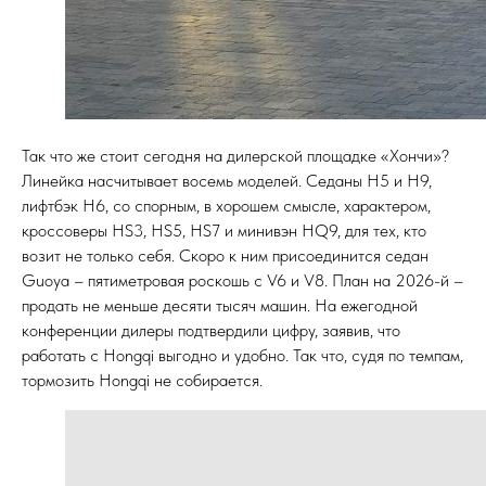
Так что же стоит сегодня на дилерской площадке «Хончи»?
Линейка насчитывает восемь моделей. Седаны H5 и H9,
лифтбэк H6, со спорным, в хорошем смысле, характером,
кроссоверы HS3, HS5, HS7 и минивэн HQ9, для тех, кто
возит не только себя. Скоро к ним присоединится седан
Guoya – пятиметровая роскошь с V6 и V8. План на 2026-й –
продать не меньше десяти тысяч машин. На ежегодной
конференции дилеры подтвердили цифру, заявив, что
работать с Hongqi выгодно и удобно. Так что, судя по темпам,
тормозить Hongqi не собирается.