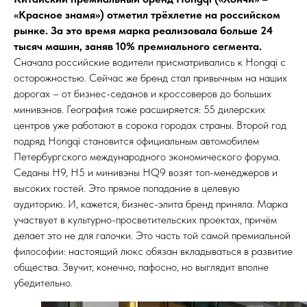
«Красное знамя») отметил трёхлетие на российском
рынке. За это время марка реализовала больше 24
тысяч машин, заняв 10% премиального сегмента.
Сначала российские водители присматривались к Hongqi с
осторожностью. Сейчас же бренд стал привычным на наших
дорогах – от бизнес-седанов и кроссоверов до больших
минивэнов. География тоже расширяется: 55 дилерских
центров уже работают в сорока городах страны. Второй год
подряд Hongqi становится официальным автомобилем
Петербургского международного экономического форума.
Седаны H9, H5 и минивэны HQ9 возят топ-менеджеров и
высоких гостей. Это прямое попадание в целевую
аудиторию. И, кажется, бизнес-элита бренд приняла. Марка
участвует в культурно-просветительских проектах, причём
делает это не для галочки. Это часть той самой премиальной
философии: настоящий люкс обязан вкладываться в развитие
общества. Звучит, конечно, пафосно, но выглядит вполне
убедительно.