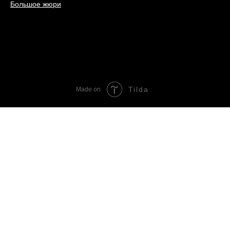
Большое жюри
Tilda
Made on