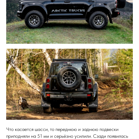
Что касается шасси, то переднюю и заднюю подвески
приподняли на 51 мм и серьёзно усилили. Сзади появилась