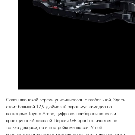
Салон японской версии унифицирован с глобальной. Здесь
стоит большой 12,9-дюймовый экран мультимедиа на
платформе Toyota Arene, цифровая приборная панель и
проекционный дисплей. Версия GR Sport отличается не
только декором, но и настройками шасси. У неё
перенастроенные амортизаторы, дополнительные распорки