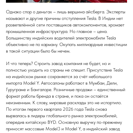
Однако спор о деньгах – лишь вершина айсберга. Эксперты
называют и другие причины отступления Tesla. В Индии нет
разветвлённой сети поставщиков автокомпонентов, хромает
промышленная инфраструктура. Но главное – цена.
Большинству индийских водителей электромобили Tesla
объективно не по карману. Окупать миллиардные инвестиции
в такой ситуации было бы нечем.
И что теперь? Строить завод компания не будет, но и
полностью уходить из страны не спешит. Присутствие Tesla
на индийском рынке сохраняется за счёт небольшого
импорта Model Y. Автосалоны работают в Мумбаи, Дели,
Гуруграме и Бангалоре. Розничные продажи – единственный
формат работы бренда в стране, и пока он остаётся
неизменным. К слову, мировые расклады это не испортило.
По итогам первого квартала 2026 года Tesla снова
вырвалась в лидеры глобального рынка электромобилей,
опередив китайскую BYD. Основную выручку по-прежнему
приносят массовые Model3 и Model Y, а индийский завод