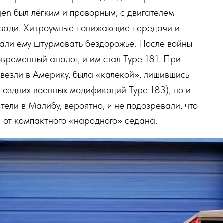
gen был лёгким и проворным, с двигателем
сзади. Хитроумные понижающие передачи и
али ему штурмовать бездорожье. После войны
ременный аналог, и им стал Type 181. При
ивезли в Америку, была «калекой», лишившись
 поздних военных модификаций Type 183), но и
ели в Малибу, вероятно, и не подозревали, что
 от компактного «народного» седана.