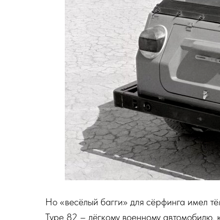
Но «весёлый багги» для сёрфинга имел тё
Type 82 – лёгкому военному автомобилю, 