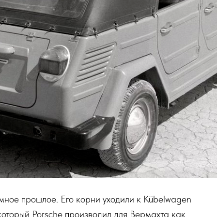
мное прошлое. Его корни уходили к Kübelwagen
который Porsche производил для Вермахта как