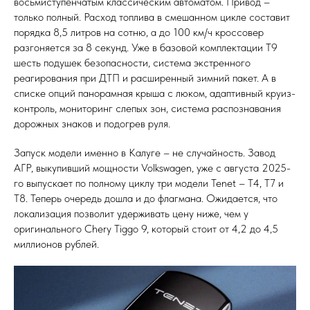
восьмиступенчатым классическим автоматом. Привод –
только полный. Расход топлива в смешанном цикле составит
порядка 8,5 литров на сотню, а до 100 км/ч кроссовер
разгоняется за 8 секунд. Уже в базовой комплектации T9
шесть подушек безопасности, система экстренного
реагирования при ДТП и расширенный зимний пакет. А в
списке опций панорамная крыша с люком, адаптивный круиз-
контроль, мониторинг слепых зон, система распознавания
дорожных знаков и подогрев руля.
Запуск модели именно в Калуге – не случайность. Завод
АГР, выкупивший мощности Volkswagen, уже с августа 2025-
го выпускает по полному циклу три модели Tenet – T4, T7 и
T8. Теперь очередь дошла и до флагмана. Ожидается, что
локализация позволит удерживать цену ниже, чем у
оригинального Chery Tiggo 9, который стоит от 4,2 до 4,5
миллионов рублей.