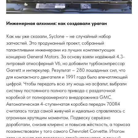
Инженерная алхимия: как создавали ураган
Как мы уже сказали, Syclone – не случайный набор
запчастей. Это продуманный проект, собранный
талантливыми инженерами из лучших комплектующих
концерна General Motors. За основу взяли надёжный 4.3-
литровый атмосферный V6, но добавили турбокомпрессор
Garrett и интеркулер. Результат – 280 лошадиных сил, что
для компактного двигателя и 1991 года было впечатляющей
цифрой. Чтобы передать всю эту мощь на асфальт, выбрали
систему постоянного полного привода с раздаточной
коробкой от полноразмерного внедорожника GMC.
Автоматическая 4-ступенчатая коробка передач 700R4
считалась тогда самой живучей и идеально справлялась с
огромным крутящим моментом. Подвеску серьёзно
доработали, снизив клиренс и повысив жёсткость, а тормоза
позаимствовали у того самого Chevrolet Corvette. Итогом
стал не пикап для перевозки стройматериалов, а точный