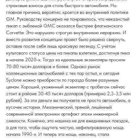
страховые взносы для столь быстрого автомобиля. Но
главная причина, вероятно, кроется во внутренней политике
GM. Руководству концерна не понравилось, что неказистый
пикап с эмблемой GMC оказался быстрее флагманского
Corvette. Это нарушало строгую внутреннюю иерархию. И
вместо развития концепции проект было решено свернуть,
оставив после себя лишь красивую легенду. С учётом
культового статуса цены на пикапы взлетели, достигнув пика
в начале 2020-х. Тогда за идеальные экземпляры просили
70-80 тысяч долларов и более. Однако рынок
коллекционных автомобилей с тех пор остыл, и сегодня
Syclone можно приобрести по гораздо более разумным
ценам. Хороший, ухоженный экземпляр с пробегом сейчас
стоит в районе 30-45 тысяч долларов (примерно 2,3-3,5 млн
рублей). За эти деньги вы получаете не просто автомобиль, а
кусочек истории. Механический, прямой, лишённый
современной электроники артефакт эпохи инженерной
смелости. Конечно, это машина не для ежедневных поездок,
а для того, чтобы ощутить чистую, нефильтрованную мощь
начала 1990-х. И теперь эта мощь, наконец, стала