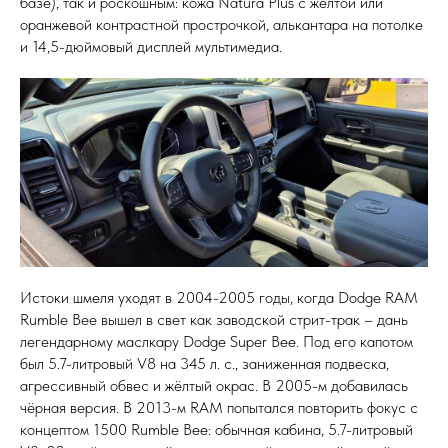
базе), так и роскошным: кожа Natura Plus с жёлтой или
оранжевой контрастной прострочкой, алькантара на потолке
и 14,5-дюймовый дисплей мультимедиа.
Истоки шмеля уходят в 2004-2005 годы, когда Dodge RAM
Rumble Bee вышел в свет как заводской стрит-трак – дань
легендарному маслкару Dodge Super Bee. Под его капотом
был 5.7-литровый V8 на 345 л. с., заниженная подвеска,
агрессивный обвес и жёлтый окрас. В 2005-м добавилась
чёрная версия. В 2013-м RAM попытался повторить фокус с
концептом 1500 Rumble Bee: обычная кабина, 5.7-литровый