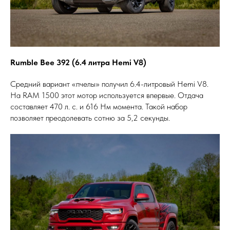
Rumble Bee 392 (6.4 литра Hemi V8)
Средний вариант «пчелы» получил 6.4-литровый Hemi V8.
На RAM 1500 этот мотор используется впервые. Отдача
составляет 470 л. с. и 616 Нм момента. Такой набор
позволяет преодолевать сотню за 5,2 секунды.