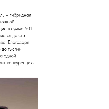
иль – гибридная
 мощной
щие в сумме 501
яется до ста
ода. Благодаря
 до тысячи
На одной
авит конкуренцию