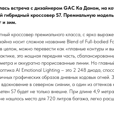
лась встреча с дизайнером GAC Ка Даном, на ко
й гибридный кроссовер S7. Премиальную модель
 и зим.
тный кроссовер премиального класса, с ярко выраж
айна носит сложное название Blend of Full-bodied F
о, в целом, можно перевести как «плавные контуры и 
актике, это мощная передняя часть, сбалансирован
 метра и аккуратно прорисованные линии. Но главны
оптика AI Emotional Lighting – это 2 248 диода, спо
личных графических образов дневных ходовых огней.
ют вдохновение в северном сиянии, а один из оттенков
метен S7 будет не только внешне. При длине 4,9 метр
не нашлось место для 720 литров багажа, легко рас