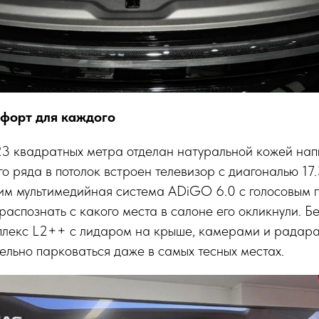
мфорт для каждого
3 квадратных метра отделан натуральной кожей нап
о ряда в потолок встроен телевизор с диагональю 17
тим мультимедийная система ADiGO 6.0 с голосовым 
распознать с какого места в салоне его окликнули. Б
плекс L2++ с лидаром на крыше, камерами и радар
льно парковаться даже в самых тесных местах.