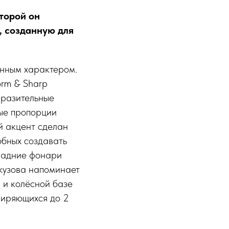
торой он
, созданную для
енным характером.
orm & Sharp
выразительные
ные пропорции
й акцент сделан
собных создавать
 Задние фонари
 кузова напоминает
а и колёсной базе
ширяющихся до 2