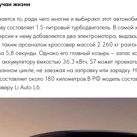
лучаи жизни
ается то, ради чего многие и выбирают этот автомоб
ову составляет 1.5-литровый турбодвигатель. В самой
ерсии к нему добавляются два электромотора, выдаю
 таким арсеналом кроссовер массой 2 260 кг разгон
за 5,8 секунды. Однако его главный козырь – запас х
 аккумулятору ёмкостью 36.3 кВтч, S7 может проехать
анном цикле, не заезжая на заправку или зарядку. 
 составляет около 180 километров.В РФ модель сост
веру Li Auto L6.