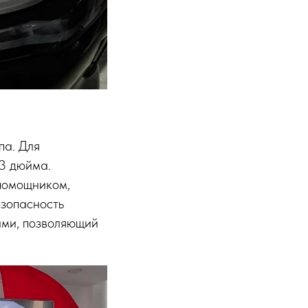
па. Для
.3 дюйма.
помощником,
езопасность
ами, позволяющий