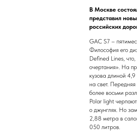
В Москве состоя
представил новы
российских дорог
GAC S7 – пятимес
Философия его диз
Defined Lines, чт
очертания». На пр
кузова длиной 4,9
на свет. Передняя 
более восьми раз
Polar light черпа
о джунглях. Но за
2,88 метра в сало
050 литров.