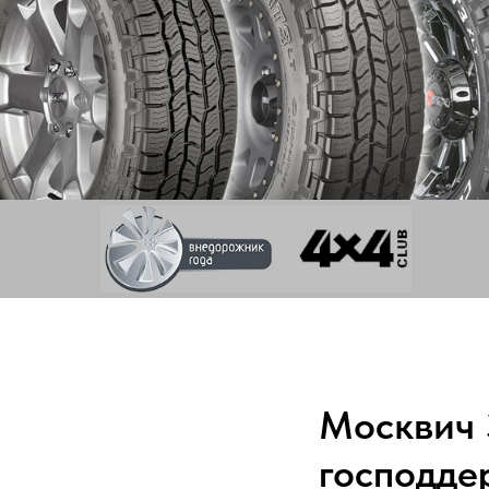
Москвич 
господде