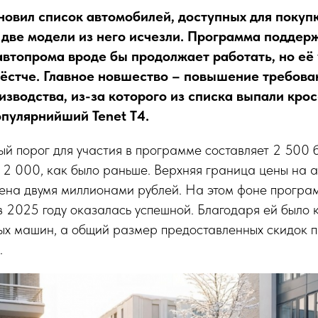
овил список автомобилей, доступных для покупк
 две модели из него исчезли. Программа поддер
автопрома вроде бы продолжает работать, но её
жёстче. Главное новшество – повышение требова
изводства, из-за которого из списка выпали кро
опулярнийший Tenet T4.
й порог для участия в программе составляет 2 500 
 2 000, как было раньше. Верхняя граница цены на а
ена двумя миллионами рублей. На этом фоне програ
 в 2025 году оказалась успешной. Благодаря ей было 
ных машин, а общий размер предоставленных скидок 
.