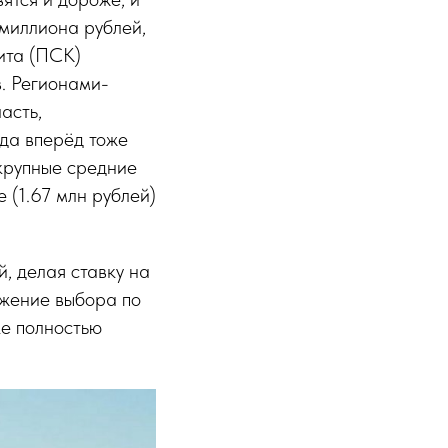
 миллиона рублей,
ита (ПСК)
в. Регионами-
асть,
ода вперёд тоже
крупные средние
 (1.67 млн рублей)
, делая ставку на
ужение выбора по
ке полностью