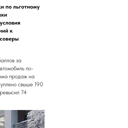
и по льготному
жки
 условия
ний к
ссоверы
баллов за
втомобиль по-
мма продаж на
куплено свыше 190
превысил 74