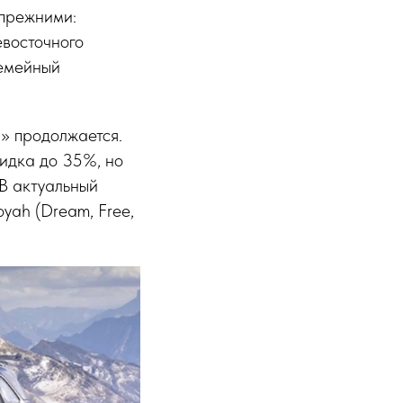
 прежними:
евосточного
Семейный
» продолжается.
кидка до 35%, но
 В актуальный
Voyah (Dream, Free,