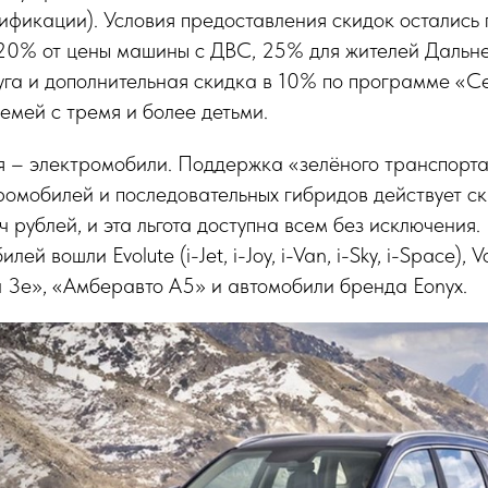
ификации). Условия предоставления скидок остались
 20% от цены машины с ДВС, 25% для жителей Дальн
уга и дополнительная скидка в 10% по программе «
семей с тремя и более детьми.
я – электромобили. Поддержка «зелёного транспорта
ромобилей и последовательных гибридов действует с
ч рублей, и эта льгота доступна всем без исключения.
ей вошли Evolute (i-Jet, i-Joy, i-Van, i-Sky, i-Space), 
ч 3е», «Амберавто А5» и автомобили бренда Eonyx.