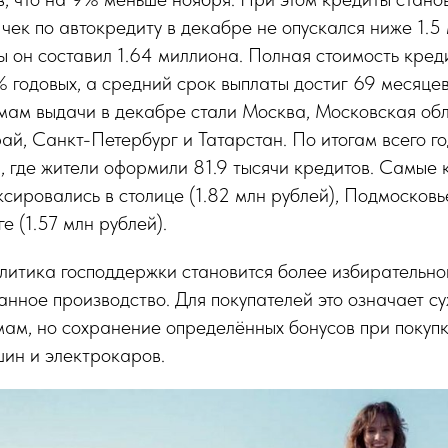
чек по автокредиту в декабре не опускался ниже 1.5
 он составил 1.64 миллиона. Полная стоимость кред
% годовых, а средний срок выплаты достиг 69 месяце
мам выдачи в декабре стали Москва, Московская обл
й, Санкт-Петербург и Татарстан. По итогам всего г
 где жители оформили 81.9 тысячи кредитов. Самые 
сировались в столице (1.82 млн рублей), Подмосковье
е (1.57 млн рублей).
литика господдержки становится более избирательной
анное производство. Для покупателей это означает с
ам, но сохранение определённых бонусов при покуп
ин и электрокаров.