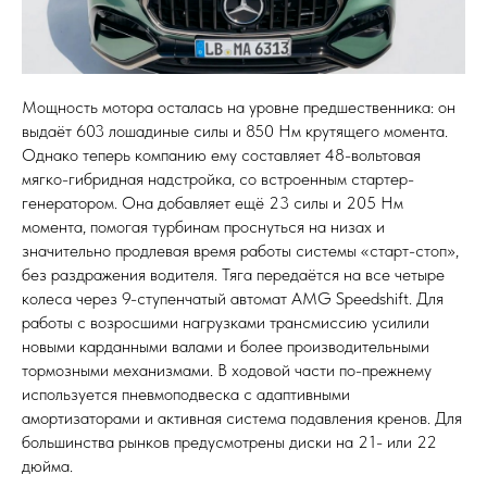
Мощность мотора осталась на уровне предшественника: он
выдаёт 603 лошадиные силы и 850 Нм крутящего момента.
Однако теперь компанию ему составляет 48-вольтовая
мягко-гибридная надстройка, со встроенным стартер-
генератором. Она добавляет ещё 23 силы и 205 Нм
момента, помогая турбинам проснуться на низах и
значительно продлевая время работы системы «старт-стоп»,
без раздражения водителя. Тяга передаётся на все четыре
колеса через 9-ступенчатый автомат AMG Speedshift. Для
работы с возросшими нагрузками трансмиссию усилили
новыми карданными валами и более производительными
тормозными механизмами. В ходовой части по-прежнему
используется пневмоподвеска с адаптивными
амортизаторами и активная система подавления кренов. Для
большинства рынков предусмотрены диски на 21- или 22
дюйма.