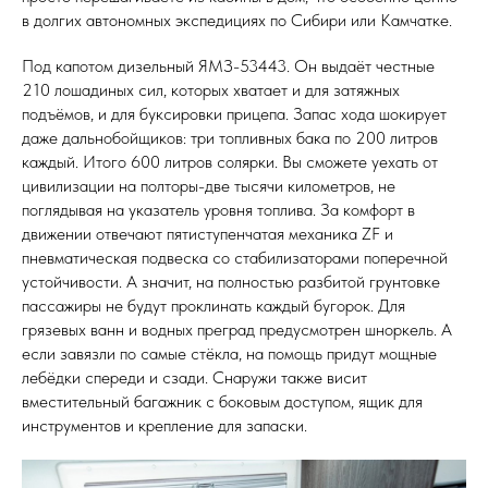
в долгих автономных экспедициях по Сибири или Камчатке.
Под капотом дизельный ЯМЗ-53443. Он выдаёт честные
210 лошадиных сил, которых хватает и для затяжных
подъёмов, и для буксировки прицепа. Запас хода шокирует
даже дальнобойщиков: три топливных бака по 200 литров
каждый. Итого 600 литров солярки. Вы сможете уехать от
цивилизации на полторы-две тысячи километров, не
поглядывая на указатель уровня топлива. За комфорт в
движении отвечают пятиступенчатая механика ZF и
пневматическая подвеска со стабилизаторами поперечной
устойчивости. А значит, на полностью разбитой грунтовке
пассажиры не будут проклинать каждый бугорок. Для
грязевых ванн и водных преград предусмотрен шноркель. А
если завязли по самые стёкла, на помощь придут мощные
лебёдки спереди и сзади. Снаружи также висит
вместительный багажник с боковым доступом, ящик для
инструментов и крепление для запаски.