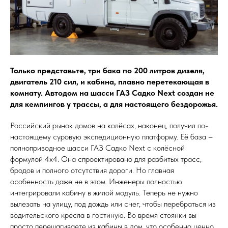
Только представьте, три бака по 200 литров дизеля,
двигатель 210 сил, и кабина, плавно перетекающая в
комнату. Автодом на шасси ГАЗ Садко Next создан не
для кемпингов у трассы, а для настоящего бездорожья.
Российский рынок домов на колёсах, наконец, получил по-
настоящему суровую экспедиционную платформу. Её база –
полноприводное шасси ГАЗ Садко Next с колёсной
формулой 4х4. Она спроектировано для разбитых трасс,
бродов и полного отсутствия дороги. Но главная
особенность даже не в этом. Инженеры полностью
интегрировали кабину в жилой модуль. Теперь не нужно
вылезать на улицу, под дождь или снег, чтобы перебраться из
водительского кресла в гостиную. Во время стоянки вы
просто перешагиваете из кабины в дом, что особенно ценно