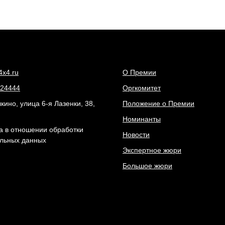
4x4.ru
О Премии
24444
Оргкомитет
ино, улица 6-я Лазенки, 38,
Положение о Премии
Номинанты
а в отношении обработки
Новости
льных данных
Экспертное жюри
Большое жюри