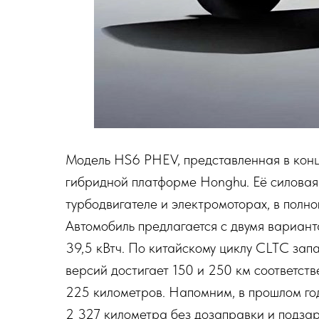
Модель HS6 PHEV, представленная в конц
гибридной платформе Honghu. Её силовая
турбодвигателе и электромоторах, в полн
Автомобиль предлагается с двумя вариан
39,5 кВтч. По китайскому циклу CLTC зап
версий достигает 150 и 250 км соответст
225 километров. Напомним, в прошлом г
2 327 километра без дозаправки и подзар