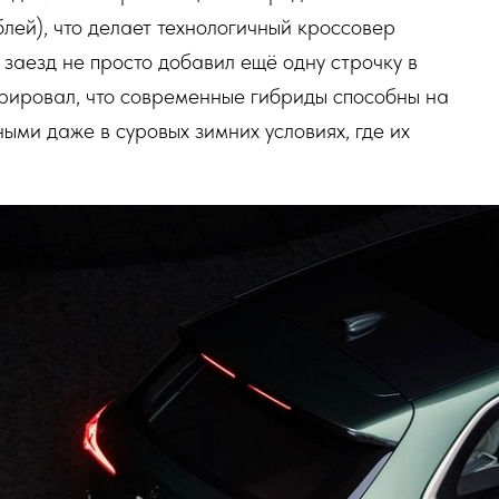
лей), что делает технологичный кроссовер
заезд не просто добавил ещё одну строчку в
трировал, что современные гибриды способны на
ыми даже в суровых зимних условиях, где их