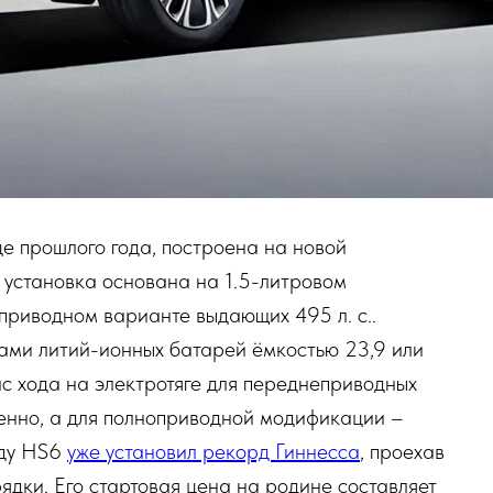
е прошлого года, построена на новой
 установка основана на 1.5-литровом
оприводном варианте выдающих 495 л. с..
тами литий-ионных батарей ёмкостью 23,9 или
ас хода на электротяге для переднеприводных
венно, а для полноприводной модификации –
оду HS6
уже установил рекорд Гиннесса
, проехав
ядки. Его стартовая цена на родине составляет