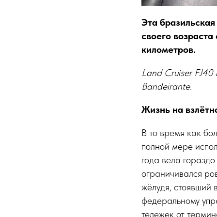
Эта бразильская 
своего возраста
километров.
Land Cruiser FJ40
Bandeirante.
Жизнь на взлётн
В то время как бо
полной мере испол
года вела гораздо
ограничивался ро
жёлудя, стоявший
федеральному упр
тележек от термин