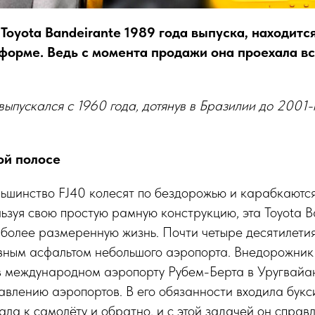
Toyota Bandeirante 1989 года выпуска, находится
 форме. Ведь с момента продажи она проехала вс
 выпускался с 1960 года, дотянув в Бразилии до 2001
ой полосе
льшинство FJ40 колесят по бездорожью и карабкаются
ьзуя свою простую рамную конструкцию, эта Toyota B
 более размеренную жизнь. Почти четыре десятилети
вным асфальтом небольшого аэропорта. Внедорожник 
 в международном аэропорту Рубем-Берта в Уругвайа
авлению аэропортов. В его обязанности входила бук
ала к самолёту и обратно, и с этой задачей он справ