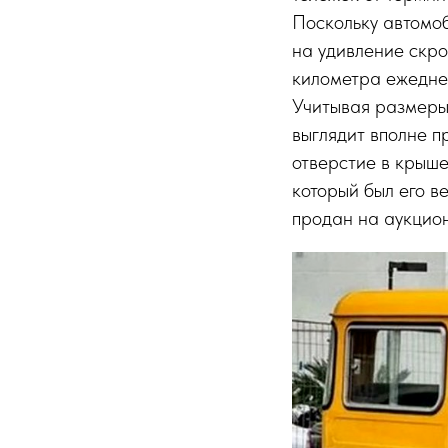
Поскольку автомоб
на удивление скро
километра ежеднев
Учитывая размеры
выглядит вполне 
отверстие в крыше
который был его в
продан на аукцион