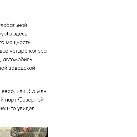
 глобальной
oyota здесь
го мощность
 все четыре колеса
, автомобиль
ной заводской
 евро, или 3,5 млн
бой порт Северной
нец-то увидел