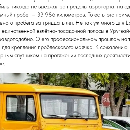
иль никогда не выезжал за пределы аэропорта, на о
мный пробег – 33 986 километров. То есть, это прим
ного пробега за тридцать лет. Не так уж много для La
 единственной взлётно-посадочной полосы в Уругвай
правдоподобно. О его профессиональном прошлом нап
 для крепления проблескового маячка. К сожалению,
ерным спутником на протяжении последних десятилети
е.