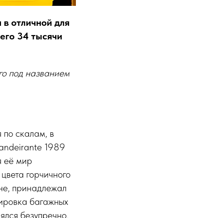
 в отличной для
его 34 тысячи
-го под названием
 по скалам, в
andeirante 1989
я её мир
цвета горчичного
не, принадлежал
сировка багажных
лялся безупречно.