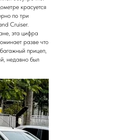
дометре красуется
ерно по три
nd Cruiser.
ане, эта цифра
оминает разве что
 багажный прицеп,
й, недавно был