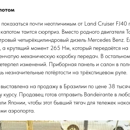
потом
 показаться почти неотличимым от Land Cruiser FJ40
 капотом таится сюрприз. Вместо родного двигателя T
тровый четырёхцилиндровый дизель Mercedes Benz. Е
с., а крутящий момент 265 Нм, который передаётся на
енчатую механическую коробку передач. В остальном
етерпел изменений. Приборная панель и салон в пол
ь незначительные потёртости на трёхспицевом руле.
 выставлена на продажу в Бразилии по цене 38 тысяч
у курсу. Продавец готов отправить Bandeirante в лю
ли Японии, чтобы этот бывший тягач для тележек нако
ами аэропорта.