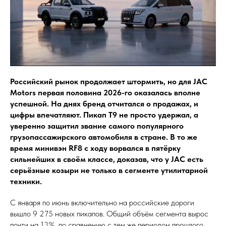
Российский рынок продолжает штормить, но для JAC
Motors первая половина 2026-го оказалась вполне
успешной. На днях бренд отчитался о продажах, и
цифры впечатляют. Пикап T9 не просто удержал, а
уверенно защитил звание самого популярного
грузопассажирского автомобиля в стране. В то же
время минивэн RF8 с ходу ворвался в пятёрку
сильнейших в своём классе, доказав, что у JAC есть
серьёзные козыри не только в сегменте утилитарной
техники.
С января по июнь включительно на российские дороги
вышло 9 275 новых пикапов. Общий объём сегмента вырос
почти на 13%, по сравнению с тем же периодом прошлого