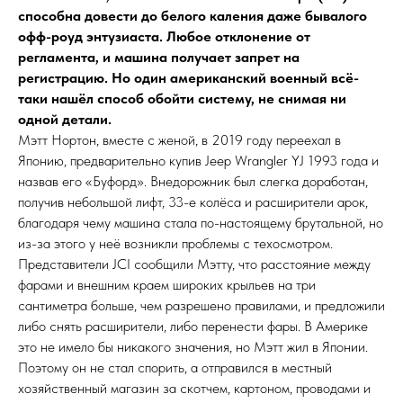
способна довести до белого каления даже бывалого
офф-роуд энтузиаста. Любое отклонение от
регламента, и машина получает запрет на
регистрацию. Но один американский военный всё-
таки нашёл способ обойти систему, не снимая ни
одной детали.
Мэтт Нортон, вместе с женой, в 2019 году переехал в
Японию, предварительно купив Jeep Wrangler YJ 1993 года и
назвав его «Буфорд». Внедорожник был слегка доработан,
получив небольшой лифт, 33-е колёса и расширители арок,
благодаря чему машина стала по-настоящему брутальной, но
из-за этого у неё возникли проблемы с техосмотром.
Представители JCI сообщили Мэтту, что расстояние между
фарами и внешним краем широких крыльев на три
сантиметра больше, чем разрешено правилами, и предложили
либо снять расширители, либо перенести фары. В Америке
это не имело бы никакого значения, но Мэтт жил в Японии.
Поэтому он не стал спорить, а отправился в местный
хозяйственный магазин за скотчем, картоном, проводами и