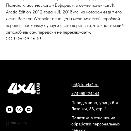
Помимо классического «Буфорда», в семье появился JK
Arctic Edition 2012 года и JL 2018-го, на котором ездит его
жена. Все три Wrangler оснащены механической коробкой
передач, поскольку супруги свято верят в то, что «настоящий
автомобиль сам передачи не переключает».
2026-06-09 16:09
pr@club4x4.ru
+74999224444
Переделкино, улица 6-я
Лазенки, 38, стр. 1
Политика в отношении
© 2005-2025
обработки персональных
данных