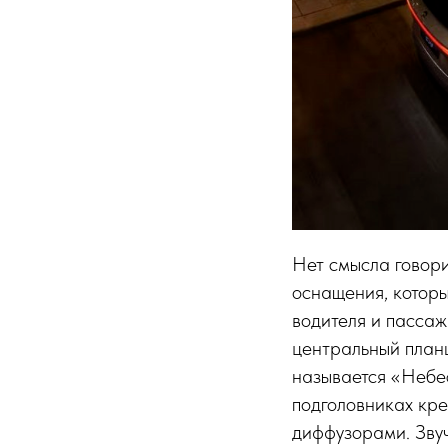
Нет смысла говори
оснащения, которы
водителя и пасса
центральный планш
называется «Небес
подголовниках кр
диффузорами. Звуч