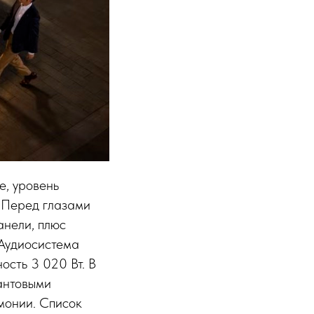
е, уровень
. Перед глазами
нели, плюс
 Аудиосистема
сть 3 020 Вт. В
антовыми
рмонии. Список