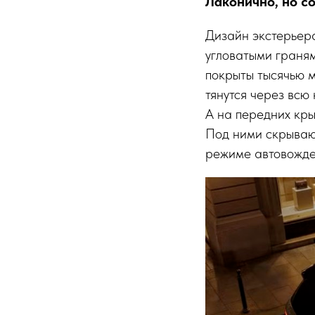
Лаконично, но с
Дизайн экстерьера
угловатыми граням
покрыты тысячью 
тянутся через всю
А на передних кры
Под ними скрывают
режиме автовожден