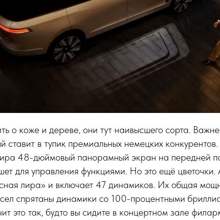
ть о коже и дереве, они тут наивысшего сорта. Важне
й ставит в тупик премиальных немецких конкурентов
жира 48-дюймовый панорамный экран на передней па
ет для управления функциями. Но это ещё цветочки.
ная лира» и включает 47 динамиков. Их общая мощно
есел спрятаны динамики со 100-процентными брилли
ит это так, будто вы сидите в концертном зале фила