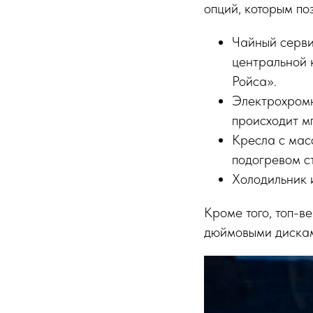
опций, которым по
Чайный серви
центральной к
Ройса».
Электрохромн
происходит мг
Кресла с мас
подогревом ст
Холодильник и
Кроме того, топ-в
дюймовыми дискам