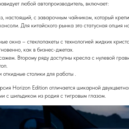
завидует любой автопроизводитель, включает:
з, настоящий, с заварочным чайником, который крепи
онсоли. Для китайского рынка это статусная опция н
ые окна – стеклопакеты с технологией жидких крист
новенно, как в бизнес-джетах.
сажем. Второму ряду доступны кресла с нулевой грав
оп.
 откидные столики для работы .
ерсия Horizon Edition отличается шикарной двухцветн
и с шильдиком из родия с тигровым глазом.