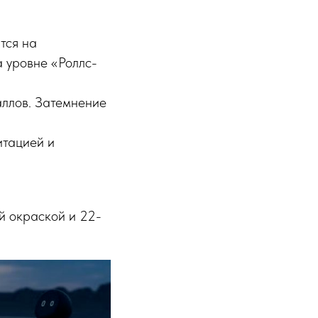
тся на
а уровне «Роллс-
аллов. Затемнение
итацией и
ой окраской и 22-