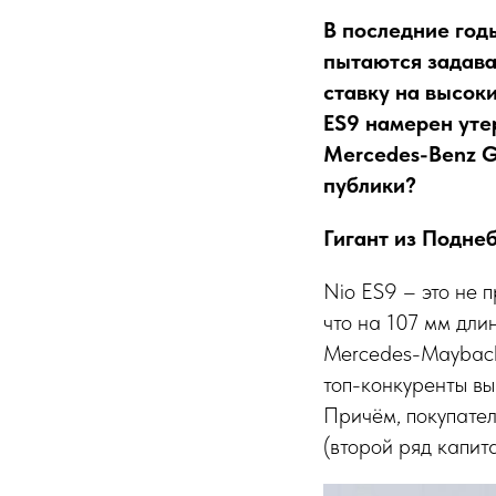
В последние год
пытаются задава
ставку на высок
ES9 намерен уте
Mercedes-Benz G
публики?
Гигант из Подне
Nio ES9 – это не 
что на 107 мм дли
Mercedes-Maybach
топ-конкуренты вы
Причём, покупател
(второй ряд капит