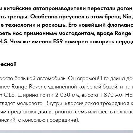
ы китайские автопроизводители перестали догон
ть тренды. Особенно преуспел в этом бренд Nio
ие технологии и роскошь. Его новейший флагман
реть нос признанным мастодонтам, вроде Range 
LS. Чем же именно ES9 намерен покорить серд
бесной
просто большой автомобиль. Он огромен! Его длина до
ннее Range Rover с удлинённой колёсной базой, и на
 GLS. Ширина почти 2 030 мм, высота 1 870 мм. На
глядят мелковато. Внутри, классическая трёхрядная 
ям предлагают два варианта: семь или шесть полноц
анский, с консолью посередине).