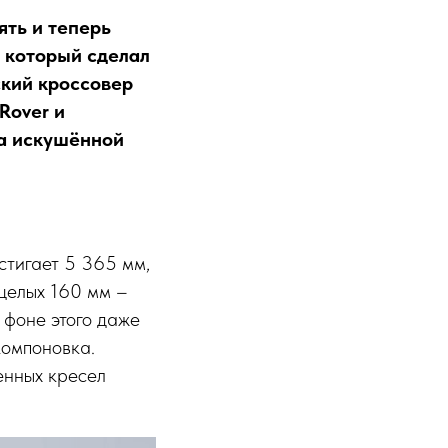
ять и теперь
, который сделал
ский кроссовер
Rover и
ца искушённой
стигает 5 365 мм,
 целых 160 мм –
 фоне этого даже
компоновка.
енных кресел