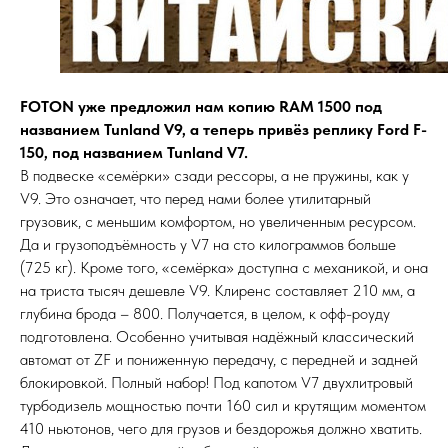
FOTON уже предложил нам копию RAM 1500 под
названием Tunland V9, а теперь привёз реплику Ford F-
150, под названием Tunland V7.
В подвеске «семёрки» сзади рессоры, а не пружины, как у
V9. Это означает, что перед нами более утилитарный
грузовик, с меньшим комфортом, но увеличенным ресурсом.
Да и грузоподъёмность у V7 на сто килограммов больше
(725 кг). Кроме того, «семёрка» доступна с механикой, и она
на триста тысяч дешевле V9. Клиренс составляет 210 мм, а
глубина брода – 800. Получается, в целом, к офф-роуду
подготовлена. Особенно учитывая надёжный классический
автомат от ZF и пониженную передачу, с передней и задней
блокировкой. Полный набор! Под капотом V7 двухлитровый
турбодизель мощностью почти 160 сил и крутящим моментом
410 ньютонов, чего для грузов и бездорожья должно хватить.