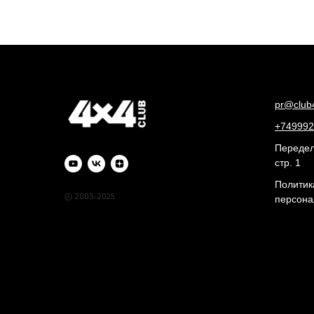
pr@club
+749992
Переделк
стр. 1
Политик
© 2005-2025
персона