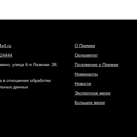
4x4.ru
О Премии
24444
Оргкомитет
ино, улица 6-я Лазенки, 38,
Положение о Премии
Номинанты
а в отношении обработки
Новости
льных данных
Экспертное жюри
Большое жюри