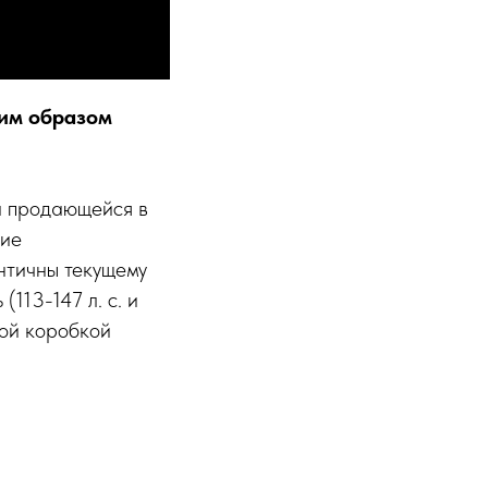
ким образом
а продающейся в
кие
нтичны текущему
113-147 л. c. и
кой коробкой