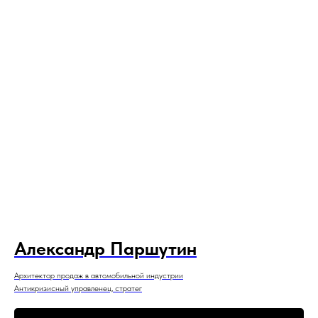
Александр Паршутин
Архитектор продаж в автомобильной индустрии
Антикризисный управленец, стратег