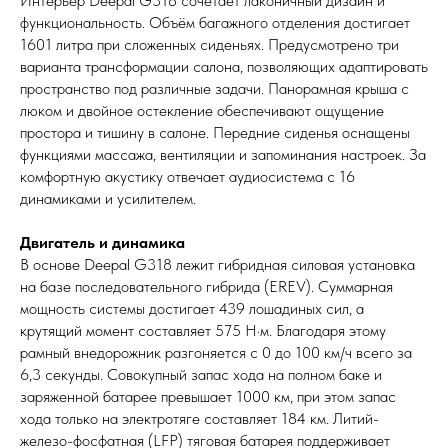
Интерьер Deepal G318 сочетает лаконичный дизайн и
функциональность. Объём багажного отделения достигает
1601 литра при сложенных сиденьях. Предусмотрено три
варианта трансформации салона, позволяющих адаптировать
пространство под различные задачи. Панорамная крыша с
люком и двойное остекление обеспечивают ощущение
простора и тишину в салоне. Передние сиденья оснащены
функциями массажа, вентиляции и запоминания настроек. За
комфортную акустику отвечает аудиосистема с 16
динамиками и усилителем.
Двигатель и динамика
В основе Deepal G318 лежит гибридная силовая установка
на базе последовательного гибрида (EREV). Суммарная
мощность системы достигает 439 лошадиных сил, а
крутящий момент составляет 575 Н·м. Благодаря этому
рамный внедорожник разгоняется с 0 до 100 км/ч всего за
6,3 секунды. Совокупный запас хода на полном баке и
заряженной батарее превышает 1000 км, при этом запас
хода только на электротяге составляет 184 км. Литий-
железо-фосфатная (LFP) тяговая батарея поддерживает